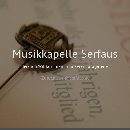
Musikkapelle Serfaus
Herzlich Willkommen in unserer Fotogalerie!
Zurück zu mk-serfaus.at