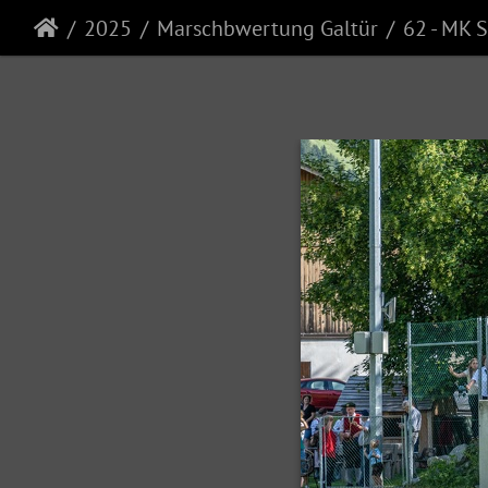
2025
Marschbwertung Galtür
62 - MK S