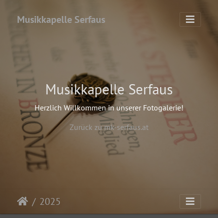
Musikkapelle Serfaus
Musikkapelle Serfaus
Herzlich Willkommen in unserer Fotogalerie!
Zurück zu mk-serfaus.at
2025